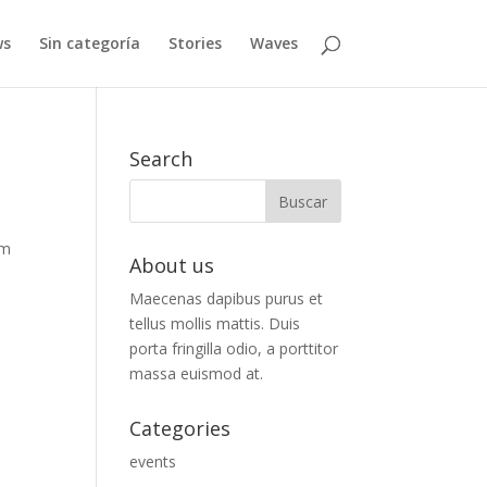
ws
Sin categoría
Stories
Waves
Search
um
About us
Maecenas dapibus purus et
tellus mollis mattis. Duis
porta fringilla odio, a porttitor
massa euismod at.
Categories
events