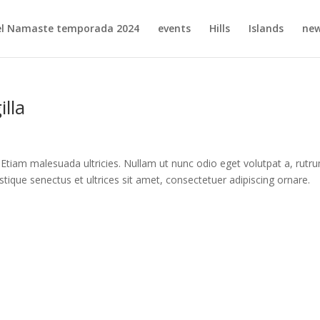
el Namaste temporada 2024
events
Hills
Islands
ne
illa
Etiam malesuada ultricies. Nullam ut nunc odio eget volutpat a, rutr
ristique senectus et ultrices sit amet, consectetuer adipiscing ornare.