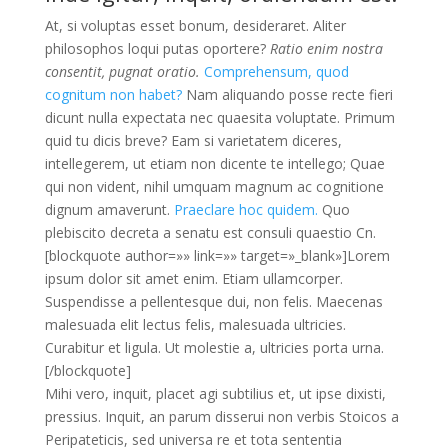
At, si voluptas esset bonum, desideraret. Aliter
philosophos loqui putas oportere?
Ratio enim nostra
consentit, pugnat oratio.
Comprehensum, quod
cognitum non habet?
Nam aliquando posse recte fieri
dicunt nulla expectata nec quaesita voluptate. Primum
quid tu dicis breve? Eam si varietatem diceres,
intellegerem, ut etiam non dicente te intellego; Quae
qui non vident, nihil umquam magnum ac cognitione
dignum amaverunt.
Praeclare hoc quidem.
Quo
plebiscito decreta a senatu est consuli quaestio Cn.
[blockquote author=»» link=»» target=»_blank»]Lorem
ipsum dolor sit amet enim. Etiam ullamcorper.
Suspendisse a pellentesque dui, non felis. Maecenas
malesuada elit lectus felis, malesuada ultricies.
Curabitur et ligula. Ut molestie a, ultricies porta urna.
[/blockquote]
Mihi vero, inquit, placet agi subtilius et, ut ipse dixisti,
pressius. Inquit, an parum disserui non verbis Stoicos a
Peripateticis, sed universa re et tota sententia