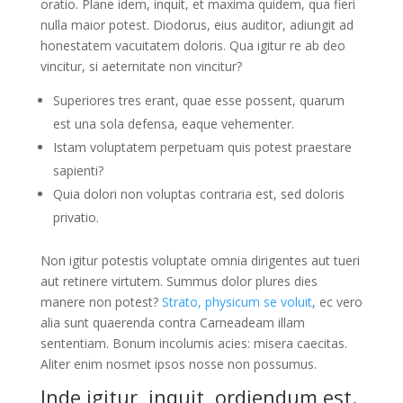
oratio. Plane idem, inquit, et maxima quidem, qua fieri
nulla maior potest. Diodorus, eius auditor, adiungit ad
honestatem vacuitatem doloris. Qua igitur re ab deo
vincitur, si aeternitate non vincitur?
Superiores tres erant, quae esse possent, quarum
est una sola defensa, eaque vehementer.
Istam voluptatem perpetuam quis potest praestare
sapienti?
Quia dolori non voluptas contraria est, sed doloris
privatio.
Non igitur potestis voluptate omnia dirigentes aut tueri
aut retinere virtutem. Summus dolor plures dies
manere non potest?
Strato, physicum se voluit
, ec vero
alia sunt quaerenda contra Carneadeam illam
sententiam. Bonum incolumis acies: misera caecitas.
Aliter enim nosmet ipsos nosse non possumus.
Inde igitur, inquit, ordiendum est.