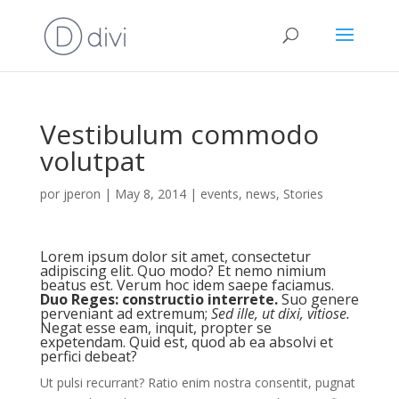
Vestibulum commodo
volutpat
por
jperon
|
May 8, 2014
|
events
,
news
,
Stories
Lorem ipsum dolor sit amet, consectetur
adipiscing elit. Quo modo? Et nemo nimium
beatus est.
Verum hoc idem saepe faciamus.
Duo Reges: constructio interrete.
Suo genere
perveniant ad extremum;
Sed ille, ut dixi, vitiose.
Negat esse eam, inquit, propter se
expetendam. Quid est, quod ab ea absolvi et
perfici debeat?
Ut pulsi recurrant? Ratio enim nostra consentit, pugnat